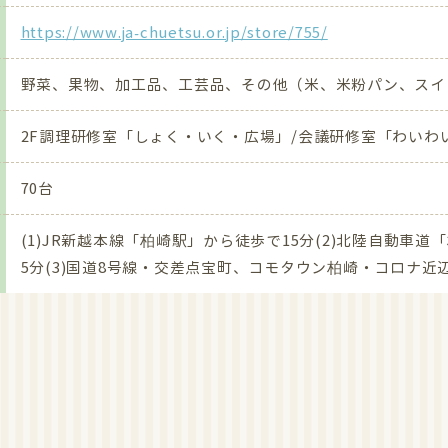
年7月15日～17日「夏野菜で納涼祭り」
https://www.ja-chuetsu.or.jp/store/755/
来店下さい。
野菜、果物、加工品、工芸品、その他（米、米粉パン、スイ
年6月24日～25日「7周年 オープン記念祭」
来店下さい。
2F調理研修室「しょく・いく・広場」/会議研修室「わいわ
70台
追加しました。
(1)JR新越本線「柏崎駅」から徒歩で15分(2)北陸自動車道
売所 JA柏崎 愛菜館が「あんしん直売所」に仲間入りしました
5分(3)国道8号線・交差点宝町、コモタウン柏崎・コロナ近