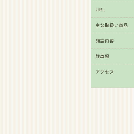
イベント
2017/6/8
2017
URL
是非ご
主な取扱い商品
イベント
2017/6/8
2017
是非ご
施設内容
更新情報
2017/5/23
駐車場
写真を
アクセス
新着
2017/5/1
農産物直