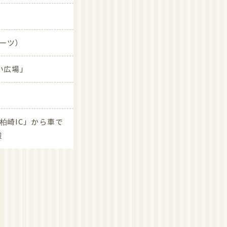
ーツ）
い広場」
「柏崎IC」から車で
。
辺