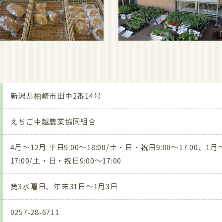
来店ください。
年9月16日～18日「29年産米 新米まつり＆敬老の日フェア」を開
来店ください。
年9月9日～10日「29年産米 こしいぶき新米まつり」を開催。
来店ください。
新潟県柏崎市田中2番14号
年8月26日～27日「29年産米 越路早生新米まつり」を開催。
えちご中越農業協同組合
来店ください。
4月～12月 平日9:00～18:00/土・日・祝日9:00～17:00、1月
年8月11日～13日「盆花特価市」
17:00/土・日・祝日9:00～17:00
来店下さい。
第3水曜日、年末31日～1月3日
年7月26日「沖縄フェア」＆「夏休み突入フェア」
来店下さい。
0257-28-6711