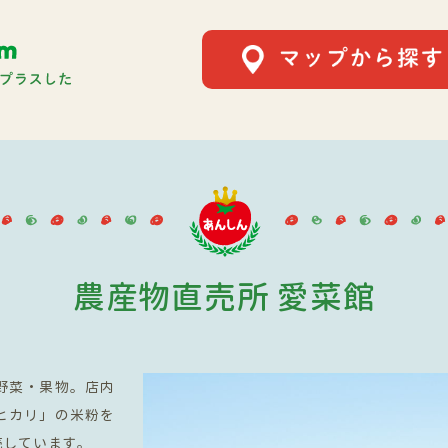
あんしん直売所.comは
農産物直売所 愛菜館
野菜・果物。店内
ヒカリ」の米粉を
売しています。