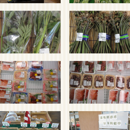
年12月23日～30日「年末大感謝祭」を開催。
来店ください。
年12月2日～12月3日「師走の野菜市」を開催。
来店ください。
年11月23日「鍋物野菜大集合」を開催。
来店ください。
年11月3日～5日「秋の大収穫祭」を開催。
来店ください。
年10月7日～9日「旬のフルーツフェア」を開催。
来店ください。
年9月23日～24日「秋のお彼岸セール＆コシヒカリ玄米まつり」