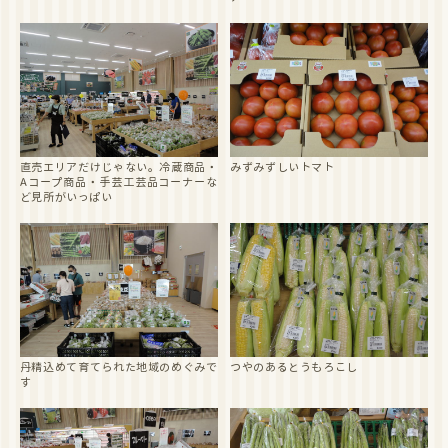
2022年5月3日～8日には「ゴールデンウィークフェア」を開催。
6日～8日は特別企画「ポイント3倍デー」。是非ご来店下さい。
JA北越後農産物直売所こったま～や
2022年_ゴールデンウィークフェア
イベント
2022/4/22
2022年5月1日～8日には「ゴールデンウィークフェア」を開催。
是非ご来店下さい。
こったま～や＿ホームページ
直売エリアだけじゃない。冷蔵商品・
みずみずしいトマト
Aコープ商品・手芸工芸品コーナーな
イベント
ど見所がいっぱい
2022/2/1
2022年3月18日～22日には「お彼岸フェア」を開催。
是非ご来店下さい。
こったま～や ホームページ
イベント
2022/2/1
2022年3月1日～3日には「おひなさまフェア」を開催。
是非ご来店下さい。
こったま～や ホームページ
丹精込めて育てられた地域のめぐみで
つやのあるとうもろこし
2022/2/1
す
2022年2月1日～3日は「節分フェア」を開催。
是非ご来店下さい。
こったま～や ホームページ