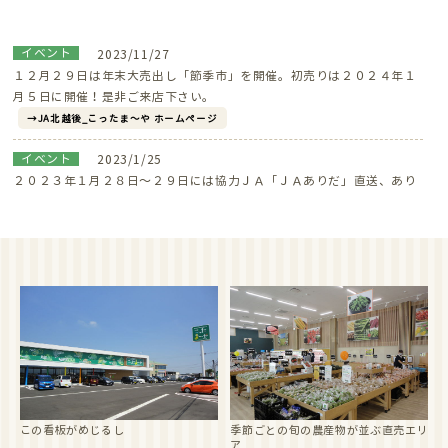
イベント
2023/11/27
１２月２９日は年末大売出し「節季市」を開催。初売りは２０２４年１
月５日に開催！是非ご来店下さい。
JA北越後_こったま～や ホームページ
イベント
2023/1/25
２０２３年１月２８日～２９日には協力ＪＡ「ＪＡありだ」直送、あり
だみかんフェアを開催。是非ご来店下さい。
JA北越後_こったま～や ホームページ
イベント
2022/8/25
2022年9月16日～23日には「お彼岸フェア」を開催。是非ご来店下さ
い。
JA北越後_こったま～や ホームページ
イベント
2022/8/25
2022年8月25日～28日には「しばた祭りフェア」を開催。是非ご来店下
さい。
JA北越後_こったま～や ホームページ
この看板がめじるし
季節ごとの旬の農産物が並ぶ直売エリ
イベント
2022/5/2
ア