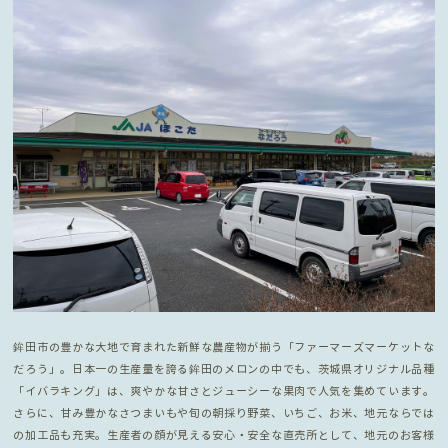
鉾田市の豊かな大地で育まれた新鮮な農産物が揃う「ファーマーズマーケットな
だろう」。日本一の生産量を誇る鉾田のメロンの中でも、茨城県オリジナル品種
「イバラキング」は、爽やかな甘さとジューシーな果肉で人気を集めています。
さらに、甘み豊かなさつまいもや旬の朝採り野菜、いちご、お米、地元ならでは
の加工品も充実。生産者の顔が見える安心・安全な直売所として、地元のお客様