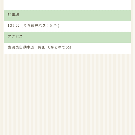
（税込）。ガラポン抽選会や無料配布のなだろう鍋もあります。ぜひご
来店ください。
駐車場
ファーマーズマーケットなだろう_ホームページ
128 台（うち観光バス：5 台 )
新着
2025/11/18
１１／１８～１２月上旬にかけて、鉾田、なだろう「いちご（とちおと
アクセス
め）」の販売を開始します。ぜひご来店ください。
東関東自動車道 鉾田I.Cから車で5分
ファーマーズマーケットなだろう_ホームページ
イベント
2025/10/6
10月25～26日(土～日)は「秋の収穫祭」お米が当たるガラポン抽選会
(ハズレは2合のお米)その他、ポップコーン、焼き芋、なだろう汁など美
味しさが盛りだくさん。ぜひご来店ください。
ファーマーズマーケットなだろう_ホームページ
イベント
2025/9/5
9月13～15日(土～月)は「新米フェアー」を開催。ふくまる・コシヒカ
リ・ミルキークイーンなど販売予定。ぜひお越しください。
ファーマーズマーケットなだろう
イベント
2024/12/27