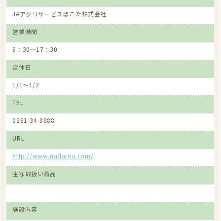
7月9日は「キムチの日」。今泉食品キムチが全品≪20％引き≫とお買い
JAアグリサービスほこた株式会社
得！ぜひご来店ください。
ファーマーズマーケットなだろう_ホームページ
営業時間
新着
2026/6/26
9：30～17：30
7月5日は「たまごの日」。10コ入りが通常350円のところ≪280円≫と
定休日
お買い得！ぜひご来店ください。
ファーマーズマーケットなだろう_ホームページ
1/1～1/2
イベント
2026/1/26
TEL
6月7日は「一品マルシェ」（主催：鉾田市商工会）を開催。10時～15
時までのイベントで、キッチンカーも出動！ぜひご来店ください。
0291-34-8888
ファーマーズマーケットなだろう_ホームページ
URL
新着
2026/1/26
http://www.nadarou.com/
2月5日は「たまごの日」。10ヶ入りが通常350円のところ≪280円≫と
お買い得！ぜひご来店ください。
主な取扱い商品
ファーマーズマーケットなだろう_ホームページ
イベント
2025/12/16
施設内容
2026年1月10日～11日「イチゴ祭り」を開催。イチゴ1パック500円