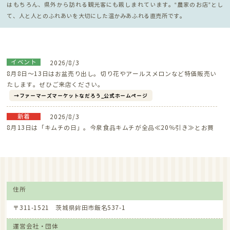
はもちろん、県外から訪れる観光客にも親しまれています。“農家のお店”とし
て、人と人とのふれあいを大切にした温かみあふれる直売所です。
イベント
2026/8/3
8月8日～13日はお盆売り出し。切り花やアールスメロンなど特価販売い
たします。ぜひご来店ください。
ファーマーズマーケットなだろう_公式ホームページ
新着
2026/8/3
8月13日は「キムチの日」。今泉食品キムチが全品≪20％引き≫とお買
い得！ぜひご来店ください。
ファーマーズマーケットなだろう_公式ホームページ
イベント
2026/8/3
8月5日は「たまごの日」 通常１０コ入が３５０円のところ、特価２８
住所
０円で販売します！ぜひご来店ください。
ファーマーズマーケットなだろう 公式ホームページ
〒311-1521 茨城県鉾田市飯名537-1
新着
2026/6/26
運営会社・団体