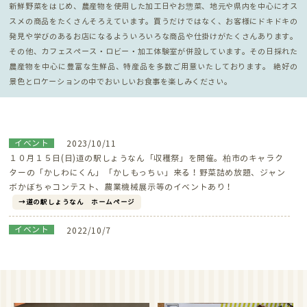
新鮮野菜をはじめ、農産物を使用した加工日やお惣菜、地元や県内を中心にオス
スメの商品をたくさんそろえています。買うだけではなく、お客様にドキドキの
発見や学びのあるお店になるよういろいろな商品や仕掛けがたくさんあります。
その他、カフェスペース・ロビー・加工体験室が併設しています。その日採れた
農産物を中心に豊富な生鮮品、特産品を多数ご用意いたしております。 絶好の
景色とロケーションの中でおいしいお食事を楽しみください。
イベント
2023/10/11
１０月１５日(日)道の駅しょうなん「収穫祭」を開催。柏市のキャラク
ターの「かしわにくん」「かしもっちぃ」来る！野菜詰め放題、ジャン
ボかぼちゃコンテスト、農業機械展示等のイベントあり！
道の駅しょうなん ホームページ
イベント
2022/10/7
道の駅しょうなん「収穫祭」を2022年10月9日(日)に開催。是非ご来店
下さい。
2022年_収穫祭_道の駅しょうなん
更新情報
2021/12/16
道の駅しょうなん新設棟「てんと」 リニューアルオープン☆