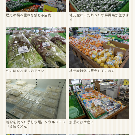
歴史の積み重ねを感じる店内
地元産にこだわった新鮮野菜が並びま
す
旬の味をお楽しみ下さい
地元産以外も販売しています
地粉を使った手打ち麺。ソウルフード
加須のお土産に
「加須うどん」