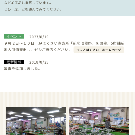
など加工品も重質しています。
ぜひ一度、足を運んでみてください。
イベント
2023/8/10
９月２日～１０日 JAほくさい直売所「新米収穫祭」を開催。5店舗新
米大特価売出し。ぜひご来店ください。
ＪＡほくさい ホームページ
更新情報
2018/8/29
写真を追加しました。
更新情報
2016/4/19
写真を追加しました。
イベント
2016/4/7
毎週土曜・日曜日はお米の特売日！
お知らせ
2016/4/1
「あんしん直売所」に仲間入りしました。
これから季節のイベントや特産品の情報を発信していきます。